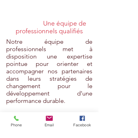
Une équipe de
professionnels qualifiés
Notre équipe de
professionnels met à
disposition une expertise
pointue pour orienter et
accompagner nos partenaires
dans leurs stratégies de
changement pour le
développement d’une
performance durable.
L’appui au potentiel des
institutions et des personnes
Phone
Email
Facebook
qui la composent est un axe
majeur de notre intervention.